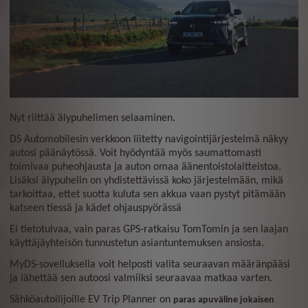
Nyt riittää älypuhelimen selaaminen.
DS Automobilesin verkkoon liitetty navigointijärjestelmä näkyy
autosi päänäytössä. Voit hyödyntää myös saumattomasti
toimivaa puheohjausta ja auton omaa äänentoistolaitteistoa.
Lisäksi älypuhelin on yhdistettävissä koko järjestelmään, mikä
tarkoittaa, ettet suotta kuluta sen akkua vaan pystyt pitämään
katseen tiessä ja kädet ohjauspyörässä
Ei tietotulvaa, vain paras GPS-ratkaisu TomTomin ja sen laajan
käyttäjäyhteisön tunnustetun asiantuntemuksen ansiosta.
MyDS-sovelluksella voit helposti valita seuraavan määränpääsi
ja lähettää sen autoosi valmiiksi seuraavaa matkaa varten.
Sähköautoilijoille EV Trip Planner on
paras apuväline jokaisen