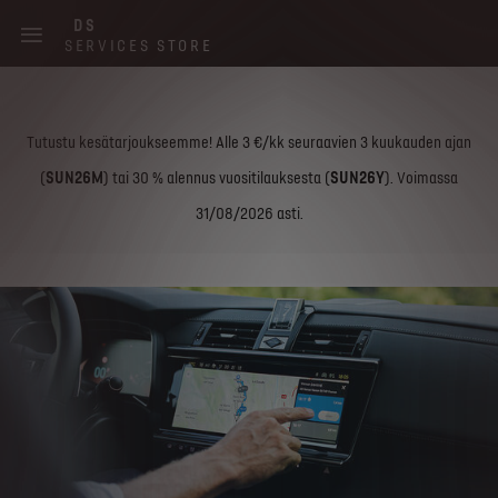
Skip
DS
to
SERVICES STORE
main
content
Main
Tutustu kesätarjoukseemme! Alle 3 €/kk seuraavien 3 kuukauden ajan
navigation
(
SUN26M
) tai 30 % alennus vuositilauksesta (
SUN26Y
). Voimassa
31/08/2026 asti.