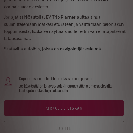
ja lähettää sen DS-tietoviihdejärjestelmääsi Send2Nav-
ominaisuuden ansiosta.
Jos ajat sähköautolla, EV Trip Planner auttaa sinua
suunnittelemaan matkasi etukäteen ja välttämään pelon akun
loppumisesta, koska se näyttää sinulle reitin varrella sijaitsevat
latausasemat.
Saatavilla autoihin, joissa on navigointijärjestelmä
Kirjaudu sisään tai luo tili tilataksesi tämän palvelun
Jos käytössäsi on jo MyDS, voit kirjautua sisään olemassa olevalla
käyttäjätunnuksella ja salasanalla
KIRJAUDU SISÄÄN
LUO TILI