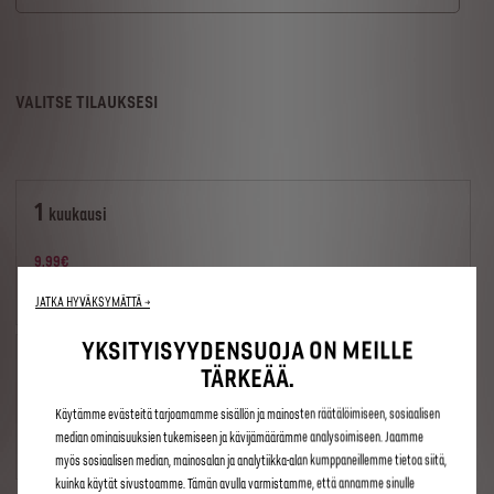
VALITSE TILAUKSESI
1
kuukausi
9
,99
€
/kuukausi
JATKA HYVÄKSYMÄTTÄ →
YKSITYISYYDENSUOJA ON MEILLE
1
vuosi
TÄRKEÄÄ.
Käytämme evästeitä tarjoamamme sisällön ja mainosten räätälöimiseen, sosiaalisen
99
,00
€
/vuosi
median ominaisuuksien tukemiseen ja kävijämäärämme analysoimiseen. Jaamme
myös sosiaalisen median, mainosalan ja analytiikka-alan kumppaneillemme tietoa siitä,
kuinka käytät sivustoamme. Tämän avulla varmistamme, että annamme sinulle