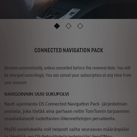
1
2
3
CONNECTED NAVIGATION PACK
Renews automatically, unless cancelled before the renewal date. You will
be charged accordingly. You can cancel your subscription at any time from
your account.
NAVIGOINNIN UUSI SUKUPOLVI
Nauti ajamisesta DS Connected Navigation Pack -järjestelmän
ansiosta, joka löytää aina parhaan reitin TomTomin tarjoamien
reaaliaikaisesti luotettavien liikennetietojen perusteella.
MyDS-sovelluksella voit helposti valita seuraavan määränpääsi