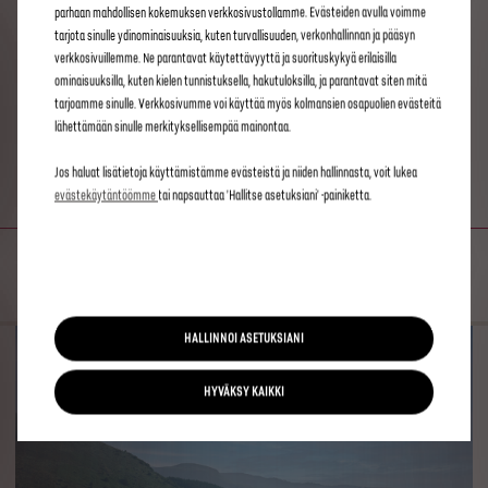
parhaan mahdollisen kokemuksen verkkosivustollamme. Evästeiden avulla voimme
tarjota sinulle ydinominaisuuksia, kuten turvallisuuden, verkonhallinnan ja pääsyn
Tämä koskee vain ennen 31. heinäkuuta 2024 tilattuja
verkkosivuillemme. Ne parantavat käytettävyyttä ja suorituskykyä erilaisilla
ajoneuvoja.
ominaisuuksilla, kuten kielen tunnistuksella, hakutuloksilla, ja parantavat siten mitä
tarjoamme sinulle. Verkkosivumme voi käyttää myös kolmansien osapuolien evästeitä
CONNECTED NAVIGATION
lähettämään sinulle merkityksellisempää mainontaa.
PACK
Jos haluat lisätietoja käyttämistämme evästeistä ja niiden hallinnasta, voit lukea
evästekäytäntöömme
tai napsauttaa 'Hallitse asetuksiani' -painiketta.
PARAS APUKULJETTAJA
HALLINNOI ASETUKSIANI
HYVÄKSY KAIKKI