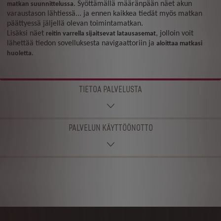
. Syöttämällä määränpään näet akun
matkan suunnittelussa
varaustason lähtiessä... ja ennen kaikkea tiedät myös matkan
päättyessä jäljellä olevan toimintamatkan.
Lisäksi näet
, jolloin voit
reitin varrella sijaitsevat latausasemat
lähettää tiedon sovelluksesta navigaattoriin ja
aloittaa matkasi
.
huoletta
TIETOA PALVELUSTA
PALVELUN KÄYTTÖÖNOTTO